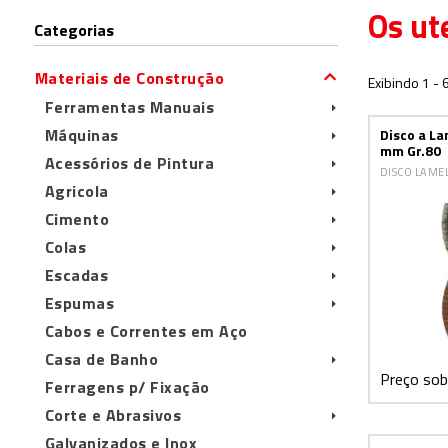
Os ut
Categorias
Materiais de Construção
Exibindo 1 -
Ferramentas Manuais
Máquinas
Disco a La
mm Gr.80
Acessórios de Pintura
DISCO LAME
Agricola
Cimento
Colas
Escadas
Espumas
Cabos e Correntes em Aço
Casa de Banho
Preço sob
Ferragens p/ Fixação
Corte e Abrasivos
Galvanizados e Inox