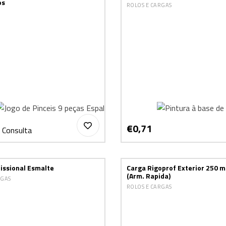
os
ROLOS E CARGAS
€0,71
 Consulta
issional Esmalte
Carga Rigoprof Exterior 250 
(Arm. Rapida)
RGAS
ROLOS E CARGAS