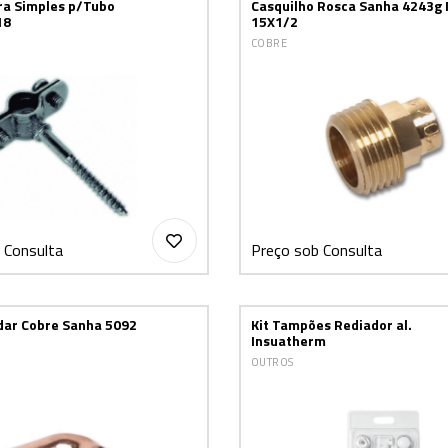
ra Simples p/Tubo
Casquilho Rosca Sanha 4243g
18
15X1/2
COBRE
 Consulta
Preço sob Consulta
ldar Cobre Sanha 5092
Kit Tampões Rediador al.
Insuatherm
OUTROS