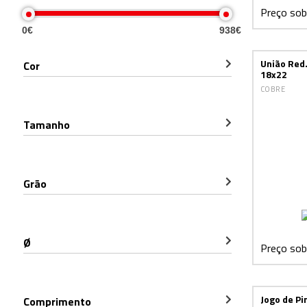
Preço sob
0€
938€
União Red
Cor
18x22
COBRE
Tamanho
Grão
Ø
Preço sob
Jogo de Pi
Comprimento