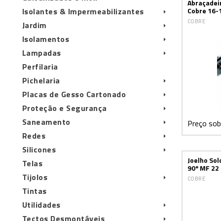
Abraçadei
Isolantes & Impermeabilizantes
Cobre 16-
COBRE
Jardim
Isolamentos
Lampadas
Perfilaria
Pichelaria
Placas de Gesso Cartonado
Proteção e Segurança
Saneamento
Preço sob
Redes
Silicones
Joelho So
Telas
90º MF 22
Tijolos
COBRE
Tintas
Utilidades
Tectos Desmontáveis